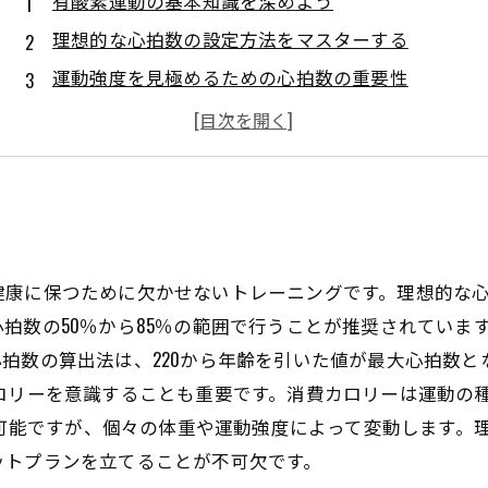
有酸素運動の基本知識を深めよう
理想的な心拍数の設定方法をマスターする
運動強度を見極めるための心拍数の重要性
消費カロリー計算のスキルを身につける
目的に応じたトレーニングメニューの作成法
運動前後の注意点を知って効果的に活用する
理想的なボディを目指すための全体的な戦略
健康に保つために欠かせないトレーニングです。理想的な
拍数の50％から85％の範囲で行うことが推奨されていま
拍数の算出法は、220から年齢を引いた値が最大心拍数
ロリーを意識することも重要です。消費カロリーは運動の種
消費可能ですが、個々の体重や運動強度によって変動します
ットプランを立てることが不可欠です。