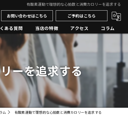
有酸素運動で理想的な心拍数と消費カロリーを追求する
お問い合わせはこちら
ご予約はこちら
くある質問
当店の特徴
アクセス
コラム
ダイエット
ブログ
初心者
ロリーを追求する
最安値
パーソナルジム
低酸素トレーニング
ラム
有酸素運動で理想的な心拍数と消費カロリーを追求する