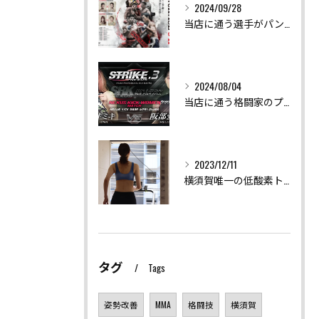
2024/09/28
当店に通う選手がパンクラス347に出場します
2024/08/04
当店に通う格闘家のプロデビューが決まりました
2023/12/11
横須賀唯一の低酸素トレーニングで代謝UP
タグ
Tags
姿勢改善
MMA
格闘技
横須賀